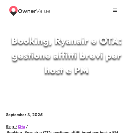
Booking, Ryanair e OTA:
gestione affitti brevi per
host e PM
September 3, 2025
Blog /
Ota
/
Booking, Ryanair e OTA: gestione affitti brevi per host e PM