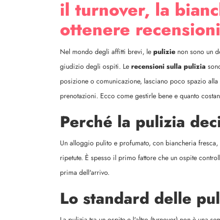
il turnover, la bian
ottenere recensioni
Nel mondo degli affitti brevi, le
pulizie
non sono un det
giudizio degli ospiti. Le
recensioni sulla pulizia
sono 
posizione o comunicazione, lasciano poco spazio alla s
prenotazioni. Ecco come gestirle bene e quanto costan
Perché la pulizia dec
Un alloggio pulito e profumato, con biancheria fresca, 
ripetute. È spesso il primo fattore che un ospite contro
prima dell'arrivo.
Lo standard delle pul
La pulizia tra un ospite e l'altro (turnover) non è una 