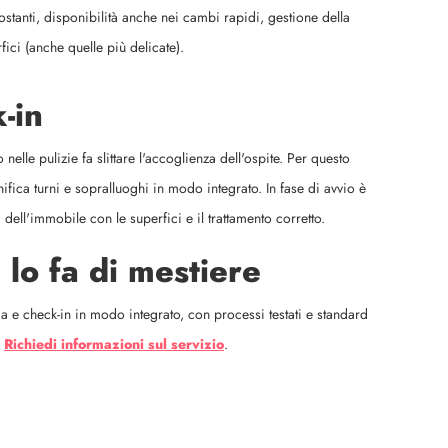
ostanti, disponibilità anche nei cambi rapidi, gestione della
fici (anche quelle più delicate).
-in
nelle pulizie fa slittare l'accoglienza dell'ospite. Per questo
ifica turni e sopralluoghi in modo integrato. In fase di avvio è
ell'immobile con le superfici e il trattamento corretto.
i lo fa di mestiere
ia e check-in in modo integrato, con processi testati e standard
.
Richiedi informazioni sul servizio
.