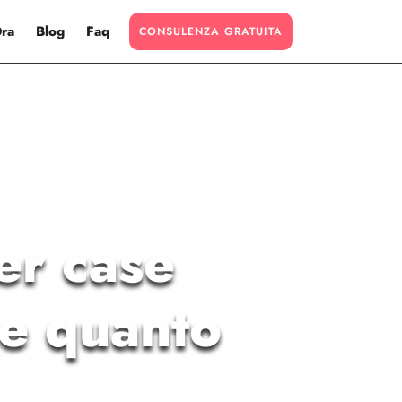
Ora
Blog
Faq
CONSULENZA GRATUITA
er case
(e quanto