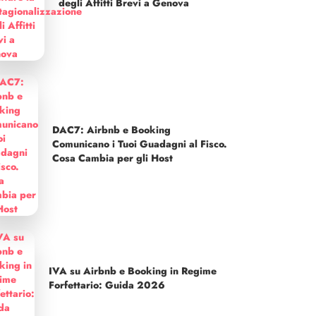
degli Affitti Brevi a Genova
DAC7: Airbnb e Booking
Comunicano i Tuoi Guadagni al Fisco.
Cosa Cambia per gli Host
IVA su Airbnb e Booking in Regime
Forfettario: Guida 2026