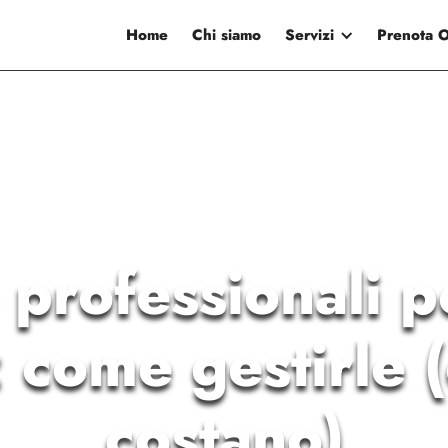
Home
Chi siamo
Servizi
Prenota 
e professionali p
 come gestirle 
costano)