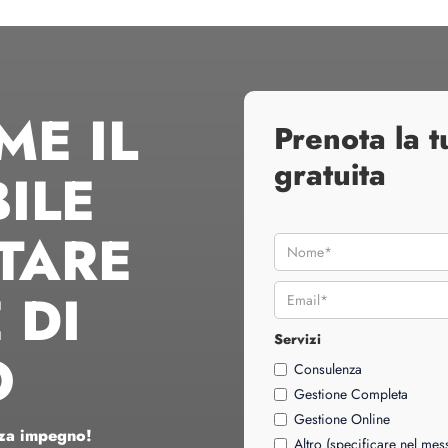
ME IL
Prenota la 
gratuita
ILE
TARE
 DI
Servizi
O
Consulenza
Gestione Completa
Gestione Online
nza impegno!
Altro (specificare nel me