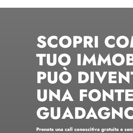
SCOPRI CO
TUO IMMOB
PUÒ DIVEN
UNA FONTE
GUADAGN
Prenota una call conoscitiva gratuita e se