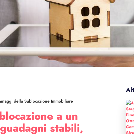
Alt
antaggi della Sublocazione Immobiliare
ublocazione a un
guadagni stabili,