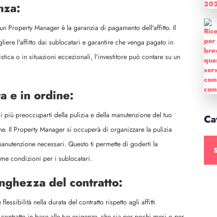
nza:
un Property Manager è la garanzia di pagamento dell'affitto. Il
iere l'affitto dai sublocatari e garantire che venga pagato in
tica o in situazioni eccezionali, l'investitore può contare su un
a e in ordine:
più preoccuparti della pulizia e della manutenzione del tuo
Ca
ne. Il Property Manager si occuperà di organizzare la pulizia
manutenzione necessari. Questo ti permette di goderti la
time condizioni per i sublocatari.
unghezza del contratto:
sibilità nella durata del contratto rispetto agli affitti
l contratto in base alle tue esigenze, che sia per pochi mesi o per