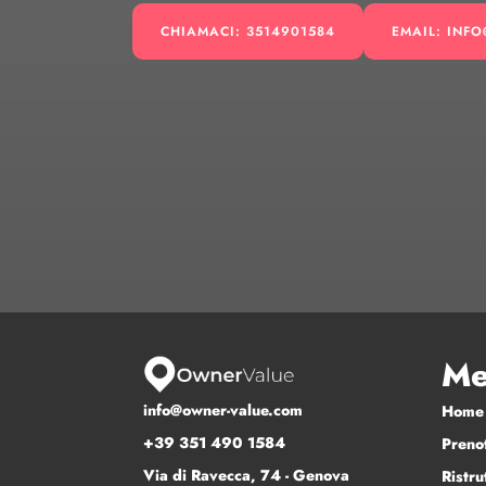
CHIAMACI: 3514901584
EMAIL: INF
Me
info@owner-value.com
Home
+39 351 490 1584
Preno
Via di Ravecca, 74 - Genova
Ristru