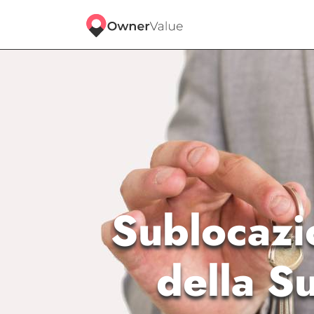
Sublocazi
della S