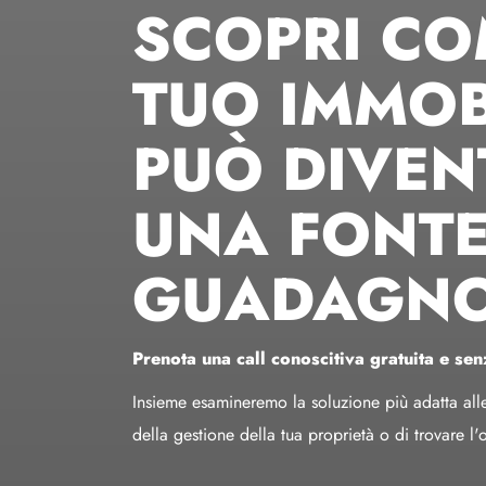
SCOPRI CO
TUO IMMOB
PUÒ DIVEN
UNA FONTE
GUADAGN
Prenota una call conoscitiva gratuita e se
Insieme esamineremo la soluzione più adatta alle t
della gestione della tua proprietà o di trovare l'