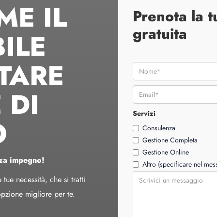
ME IL
Prenota la 
gratuita
ILE
TARE
 DI
Servizi
O
Consulenza
Gestione Completa
Gestione Online
nza impegno!
Altro (specificare nel me
ue necessità, che si tratti
opzione migliore per te.