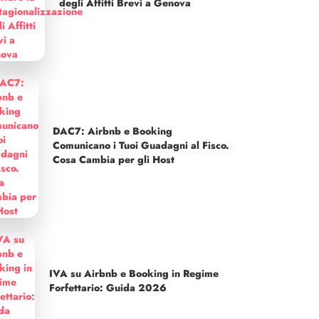
degli Affitti Brevi a Genova
DAC7: Airbnb e Booking
Comunicano i Tuoi Guadagni al Fisco.
Cosa Cambia per gli Host
IVA su Airbnb e Booking in Regime
Forfettario: Guida 2026