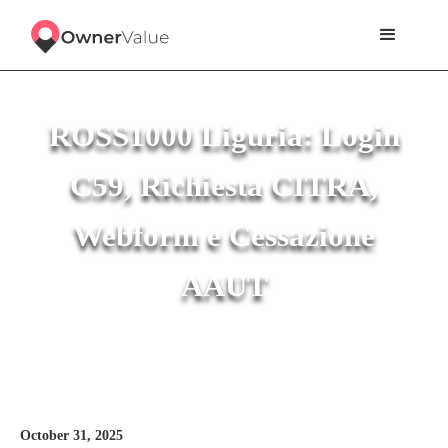
ROSS1000 Liguria: Login
C59, Richiesta CITRA,
Webform e Cessazione
AAUT
October 31, 2025