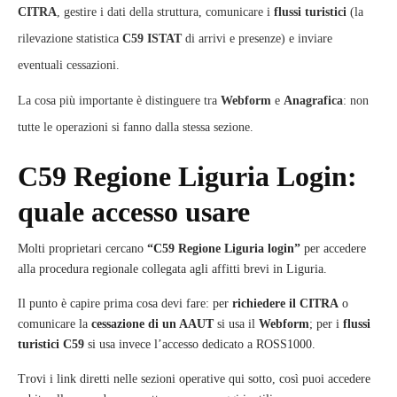
CITRA
, gestire i dati della struttura, comunicare i
flussi turistici
(la
rilevazione statistica
C59 ISTAT
di arrivi e presenze) e inviare
eventuali cessazioni.
La cosa più importante è distinguere tra
Webform
e
Anagrafica
: non
tutte le operazioni si fanno dalla stessa sezione.
C59 Regione Liguria Login:
quale accesso usare
Molti proprietari cercano
“C59 Regione Liguria login”
per accedere
alla procedura regionale collegata agli affitti brevi in Liguria.
Il punto è capire prima cosa devi fare: per
richiedere il CITRA
o
comunicare la
cessazione di un AAUT
si usa il
Webform
; per i
flussi
turistici C59
si usa invece l’accesso dedicato a ROSS1000.
Trovi i link diretti nelle sezioni operative qui sotto, così puoi accedere