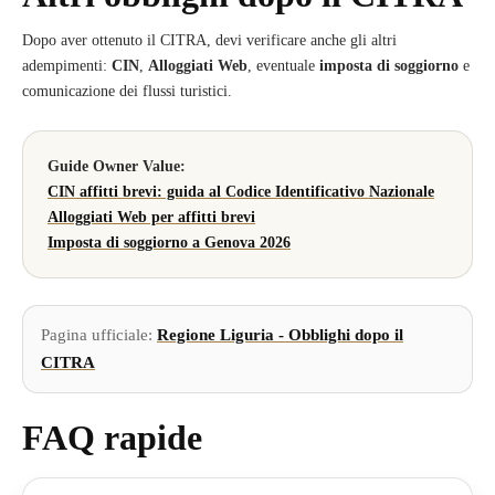
Dopo aver ottenuto il CITRA, devi verificare anche gli altri
adempimenti:
CIN
,
Alloggiati Web
, eventuale
imposta di soggiorno
e
comunicazione dei flussi turistici.
Guide Owner Value:
CIN affitti brevi: guida al Codice Identificativo Nazionale
Alloggiati Web per affitti brevi
Imposta di soggiorno a Genova 2026
Pagina ufficiale:
Regione Liguria - Obblighi dopo il
CITRA
FAQ rapide