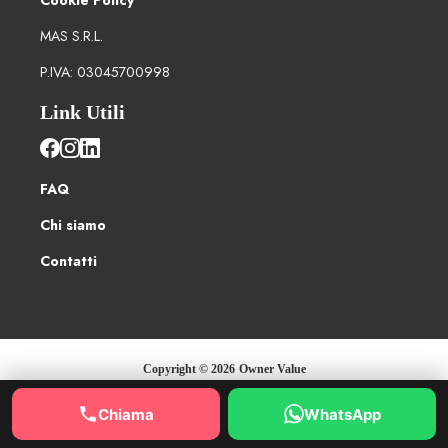
Cookie Policy
MAS S.R.L.
P.IVA: 03045700998
Link Utili
FAQ
Chi siamo
Contatti
Copyright ©
2026
Owner Value
Chiama
WhatsApp