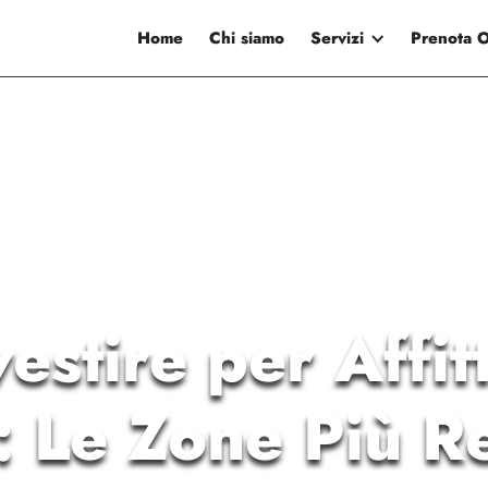
Home
Chi siamo
Servizi
Prenota 
estire per Affitt
 Le Zone Più Re