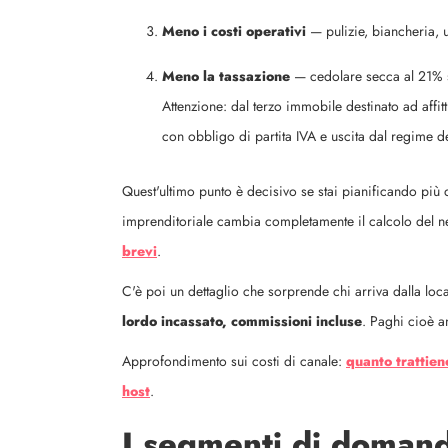
Meno i costi operativi
— pulizie, biancheria, 
Meno la tassazione
— cedolare secca al 21% s
Attenzione: dal terzo immobile destinato ad affit
con obbligo di partita IVA e uscita dal regime d
Quest'ultimo punto è decisivo se stai pianificando più di 
imprenditoriale cambia completamente il calcolo del 
brevi
.
C'è poi un dettaglio che sorprende chi arriva dalla loc
lordo incassato, commissioni incluse
. Paghi cioè an
Approfondimento sui costi di canale:
quanto trattie
host
.
I segmenti di domand