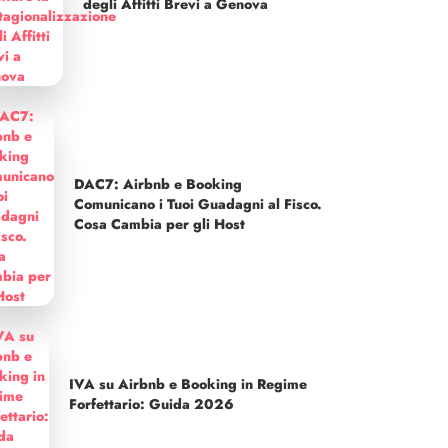
degli Affitti Brevi a Genova
DAC7: Airbnb e Booking
Comunicano i Tuoi Guadagni al Fisco.
Cosa Cambia per gli Host
IVA su Airbnb e Booking in Regime
Forfettario: Guida 2026