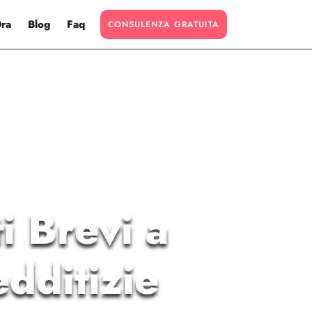
Ora
Blog
Faq
CONSULENZA GRATUITA
i Brevi a
dditizie