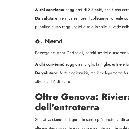
A chi conviene:
soggiorni di 3-5 notti, ospiti che cer
Da valutare:
verifica sempre il collegamento reale con
pubblico e uno raggiungibile solo in salita si vede nell
6. Nervi
Passeggiata Anita Garibaldi, parchi storici e stazione fer
A chi conviene:
soggiorni lunghi, famiglie, estate e t
Da valutare:
forte stagionalità, ma il collegamento ferr
altre località di mare.
Oltre Genova: Rivier
dell'entroterra
Se stai valutando la Liguria in senso più ampio, la dina
alte ma stagioni corte e concorrenza intensa. I
borghi 