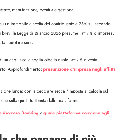
utenze, manutenzione, eventuale gestione
u un immobile a scelta del contribuente e 26% sul secondo.
ti brevi la Legge di Bilancio 2026 presume l'attività d'impresa,
ella cedolare secca
un acquisto: la soglia oltre la quale l'attività diventa
netto. Approfondimento:
presunzione d'impresa negli affitti
azione lunga: con la cedolare secca l'imposta si calcola sul
che sulla quota trattenuta dalle piattaforme.
ne davvero Booking
e
quale piattaforma conviene agli
a che pagano di più