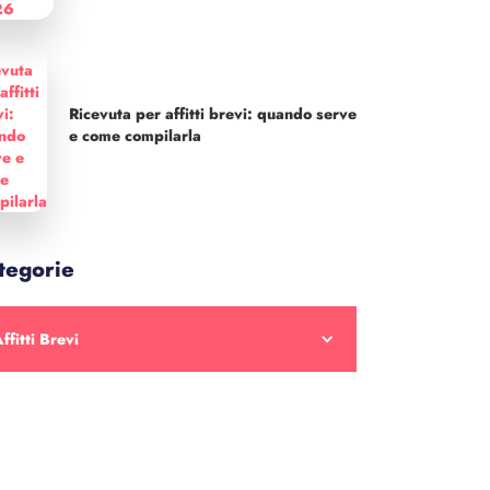
Ricevuta per affitti brevi: quando serve
e come compilarla
tegorie
ffitti Brevi