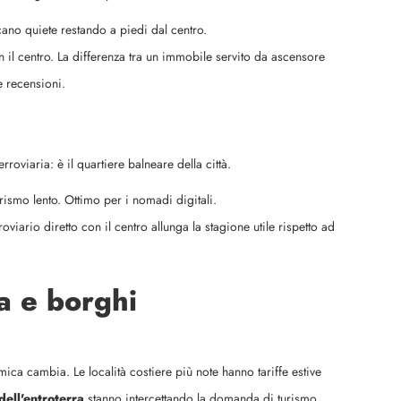
cano quiete restando a piedi dal centro.
 il centro. La differenza tra un immobile servito da ascensore
e recensioni.
roviaria: è il quartiere balneare della città.
urismo lento. Ottimo per i nomadi digitali.
oviario diretto con il centro allunga la stagione utile rispetto ad
a e borghi
mica cambia. Le località costiere più note hanno tariffe estive
dell'entroterra
stanno intercettando la domanda di turismo