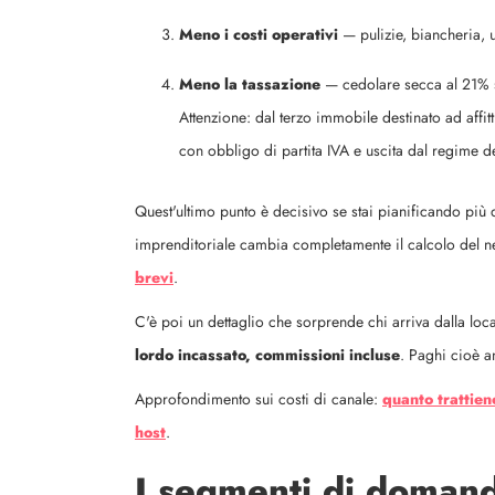
Meno i costi operativi
— pulizie, biancheria, 
Meno la tassazione
— cedolare secca al 21% s
Attenzione: dal terzo immobile destinato ad affit
con obbligo di partita IVA e uscita dal regime d
Quest'ultimo punto è decisivo se stai pianificando più di 
imprenditoriale cambia completamente il calcolo del 
brevi
.
C'è poi un dettaglio che sorprende chi arriva dalla loc
lordo incassato, commissioni incluse
. Paghi cioè an
Approfondimento sui costi di canale:
quanto trattie
host
.
I segmenti di domand