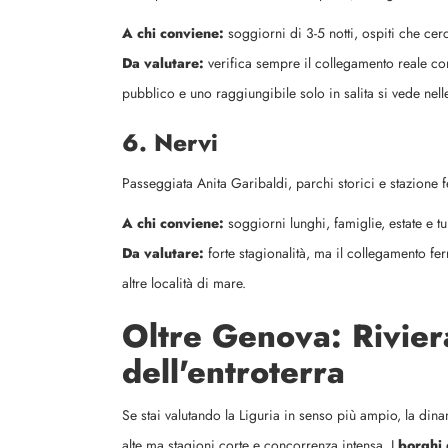
A chi conviene:
soggiorni di 3-5 notti, ospiti che cer
Da valutare:
verifica sempre il collegamento reale con
pubblico e uno raggiungibile solo in salita si vede nell
6. Nervi
Passeggiata Anita Garibaldi, parchi storici e stazione fer
A chi conviene:
soggiorni lunghi, famiglie, estate e t
Da valutare:
forte stagionalità, ma il collegamento ferr
altre località di mare.
Oltre Genova: Rivier
dell'entroterra
Se stai valutando la Liguria in senso più ampio, la dina
alte ma stagioni corte e concorrenza intensa. I
borghi 