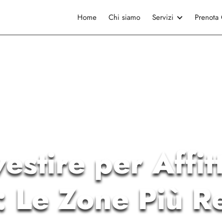
Home
Chi siamo
Servizi
Prenota
estire per Affitt
 Le Zone Più Re