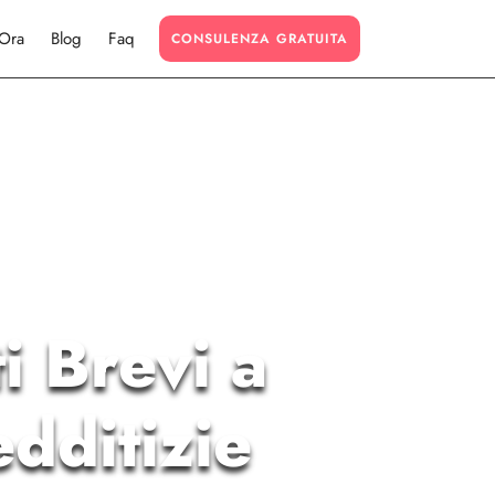
 Ora
Blog
Faq
CONSULENZA GRATUITA
i Brevi a
dditizie