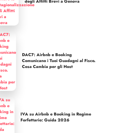
degli Affitti Brevi a Genova
DAC7: Airbnb e Booking
Comunicano i Tuoi Guadagni al Fisco.
Cosa Cambia per gli Host
IVA su Airbnb e Booking in Regime
Forfettario: Guida 2026