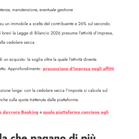
utenze, manutenzione, eventuale gestione
u un immobile a scelta del contribuente e 26% sul secondo.
ti brevi la Legge di Bilancio 2026 presume l'attività d'impresa,
ella cedolare secca
un acquisto: la soglia oltre la quale l'attività diventa
netto. Approfondimento:
presunzione d'impresa negli affitti
azione lunga: con la cedolare secca l'imposta si calcola sul
che sulla quota trattenuta dalle piattaforme.
ne davvero Booking
e
quale piattaforma conviene agli
a che pagano di più