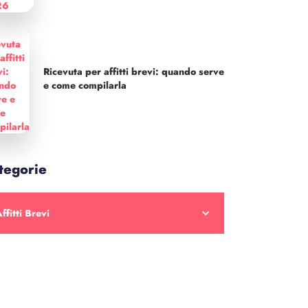
Ricevuta per affitti brevi: quando serve
e come compilarla
tegorie
ffitti Brevi