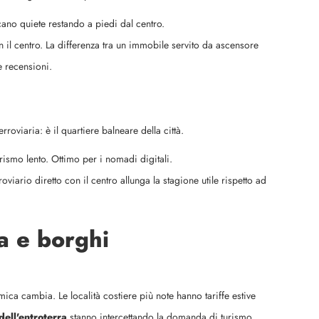
cano quiete restando a piedi dal centro.
 il centro. La differenza tra un immobile servito da ascensore
e recensioni.
roviaria: è il quartiere balneare della città.
urismo lento. Ottimo per i nomadi digitali.
oviario diretto con il centro allunga la stagione utile rispetto ad
a e borghi
mica cambia. Le località costiere più note hanno tariffe estive
dell'entroterra
stanno intercettando la domanda di turismo